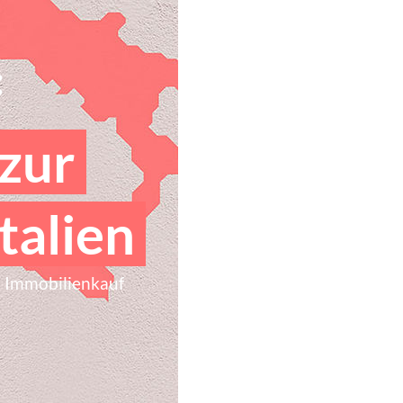
:
 zur
talien
en Immobilienkauf