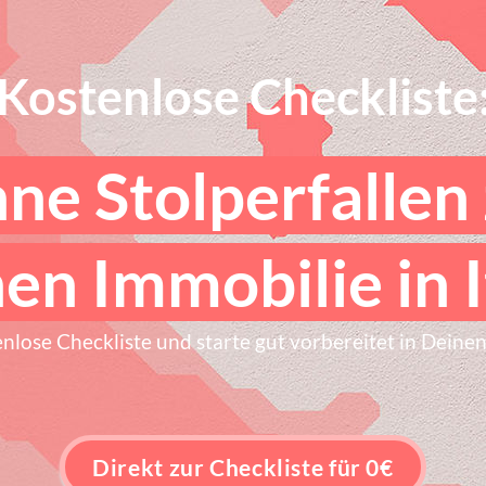
Kostenlose Checkliste
ne Stolperfallen
en Immobilie in I
enlose Checkliste und starte gut vorbereitet in Dein
Direkt zur Checkliste für 0€