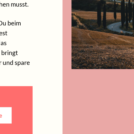
hen musst.
 Du beim
est
das
 bringt
r und spare
rforderlich)