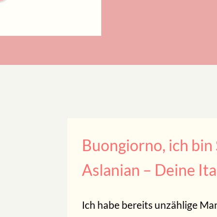
Buongiorno, ich bin 
Aslanian – Deine It
Ich habe bereits unzählige M