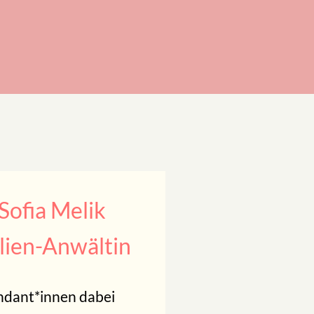
Sofia Melik
alien-Anwältin
andant*innen dabei