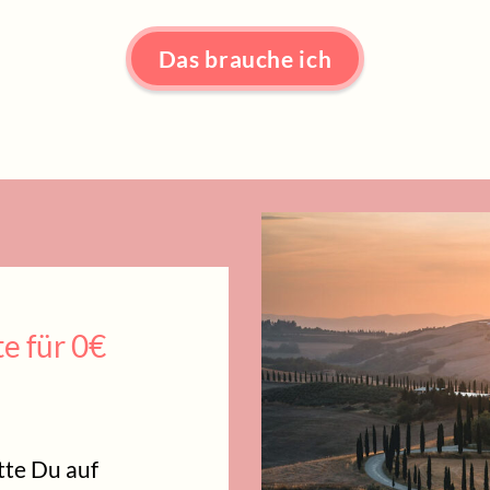
Das brauche ich
te für 0€
tte Du auf